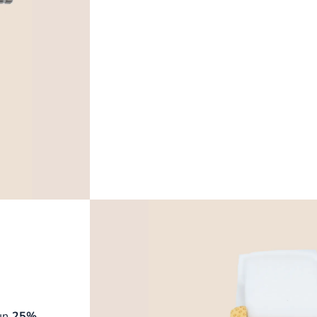
 un
25%