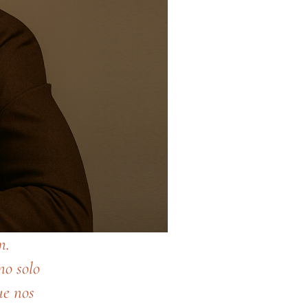
n.
o solo
ue nos