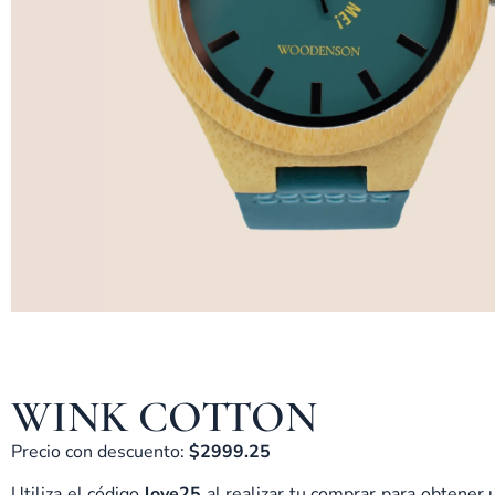
WINK COTTON
Precio con descuento:
$2999.25
Utiliza el código
love25
al realizar tu comprar para obtener