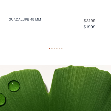
GUADALUPE 45 MM
K
$3199
$1999