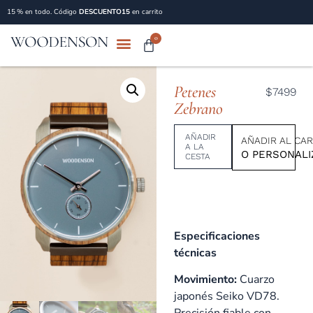
15 % en todo. Código
DESCUENTO15
en carrito
0
Petenes
$7499
Zebrano
AÑADIR
AÑADIR AL CAR
A LA
O PERSONALI
CESTA
Especificaciones
técnicas
Movimiento:
Cuarzo
japonés Seiko VD78.