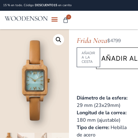
15 % en todo. Código
DESCUENTO15
en carrito
0
Frida Nova
$4799
AÑADIR
AÑADIR AL
A LA
CESTA
Diámetro de la esfera:
29 mm (23x29mm)
Longitud de la correa:
180 mm (ajustable)
Tipo de cierre:
Hebilla
de acero