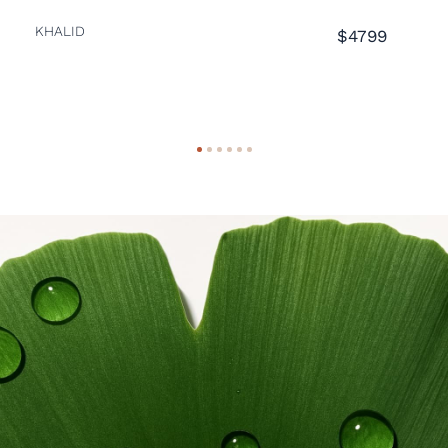
KHALID
A
$4799