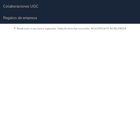
Colaboraciones UGC
Regalos de empresa
® Woodenson es una marca registrada. Todos los derechos reservados.
WOODENSON WORLDWIDE