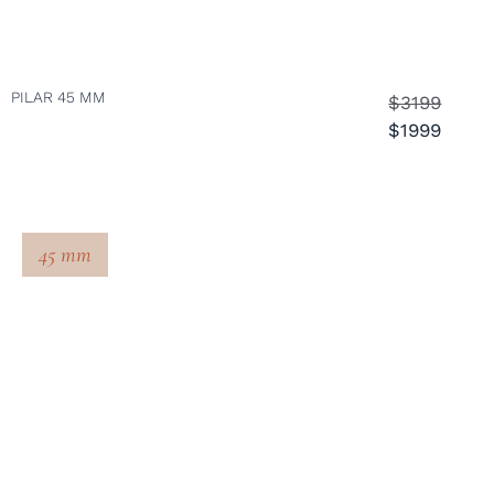
PILAR 45 MM
$3199
$1999
45 mm