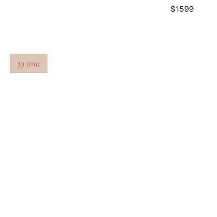
$1599
39 mm