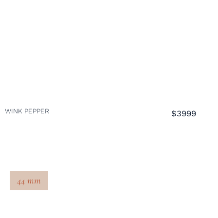
WINK PEPPER
$3999
44 mm