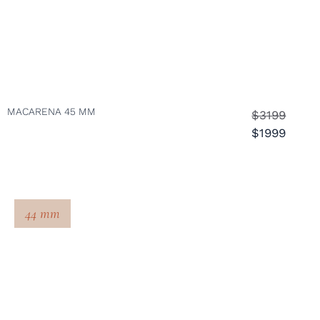
MACARENA 45 MM
$3199
$1999
44 mm